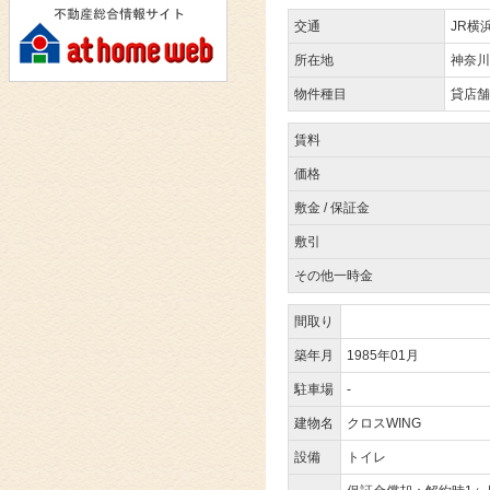
交通
JR横
所在地
神奈川
物件種目
貸店舗
賃料
価格
敷金 / 保証金
敷引
その他一時金
間取り
築年月
1985年01月
駐車場
-
建物名
クロスWING
設備
トイレ